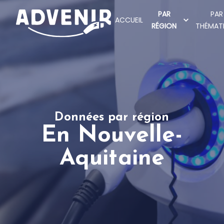
PAR
PAR
ACCUEIL
RÉGION
THÉMAT
Données par région
En Nouvelle-
Aquitaine