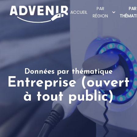
PAR
PAR
ACCUEIL
RÉGION
THÉMAT
Données par thématique
Entreprise (ouvert
à tout public)